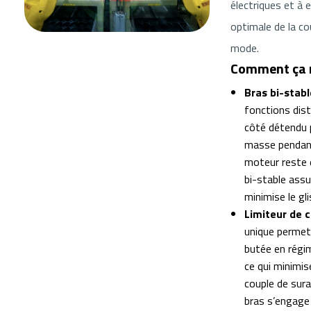
électriques et à 
optimale de la c
mode.
Comment ça 
Bras bi-stabl
fonctions dis
côté détendu 
masse pendant 
moteur reste 
bi-stable assu
minimise le gl
Limiteur de 
unique permet
butée en régi
ce qui minimis
couple de sura
bras s’engage 