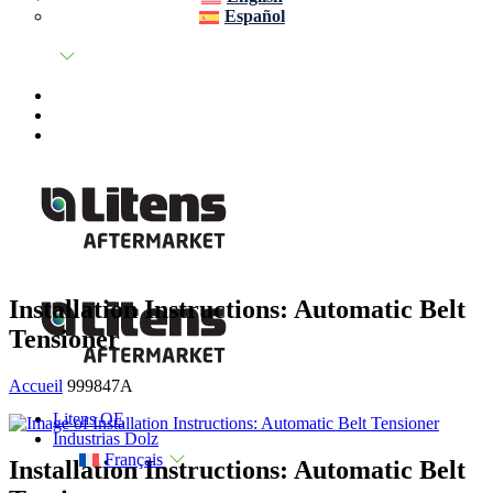
Español
Installation Instructions: Automatic Belt
Tensioner
Accueil
999847A
Litens OE
Industrias Dolz
Français
Installation Instructions: Automatic Belt