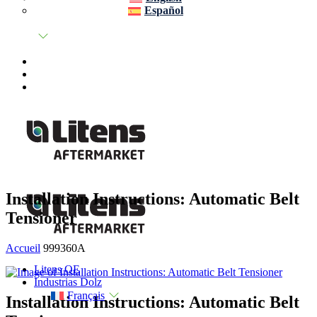
Español
Installation Instructions: Automatic Belt
Tensioner
Accueil
999360A
Litens OE
Industrias Dolz
Français
Installation Instructions: Automatic Belt