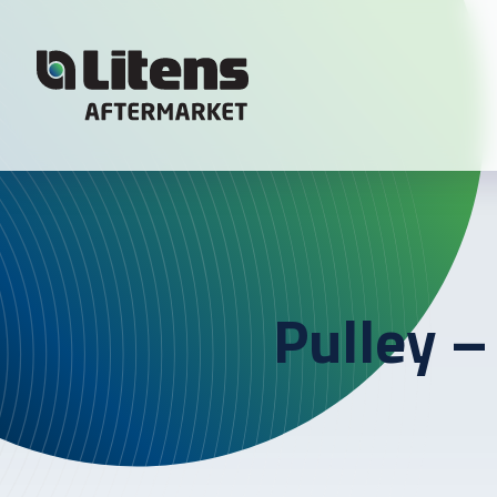
Skip To Content
Pulley –