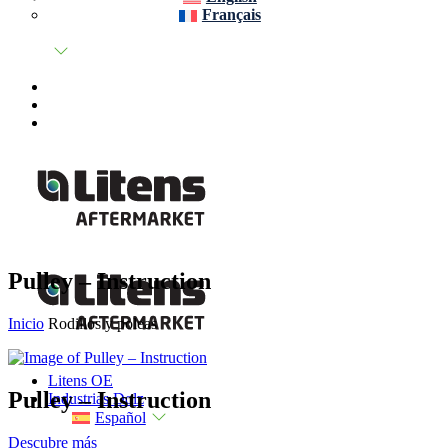
Français
Pulley – Instruction
Inicio
Rodillos y poleas
Litens OE
Pulley – Instruction
Industrias Dolz
Español
Descubre más