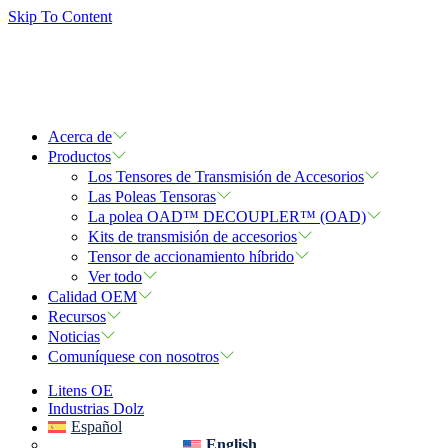
Skip To Content
Acerca de
Productos
Los Tensores de Transmisión de Accesorios
Las Poleas Tensoras
La polea OAD™ DECOUPLER™ (OAD)
Kits de transmisión de accesorios
Tensor de accionamiento híbrido
Ver todo
Calidad OEM
Recursos
Noticias
Comuníquese con nosotros
Litens OE
Industrias Dolz
Español
English