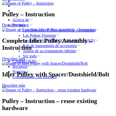
Pulley – Instruction
Acerca de
Productos
Descubre más
Los Tensores de Transmisión de Accesorios
Las Poleas Tensoras
Complete Idler Pulley Assembly –
La polea OAD™ DECOUPLER™ (OAD)
Kits de transmisión de accesorios
Instruction
Tensor de accionamiento híbrido
Ver todo
Descubre más
Calidad OEM
Recursos
Noticias
Idler Pulley with Spacer/Dustshield/Bolt
Comuníquese con nosotros
Descubre más
Pulley – Instruction – reuse existing
hardware