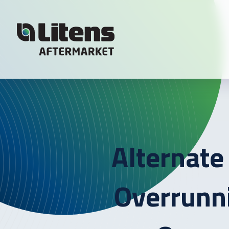
Skip To Content
Alternate 
Overrunni