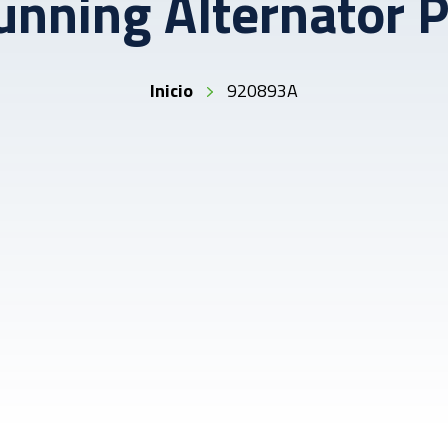
unning Alternator P
Inicio
920893A