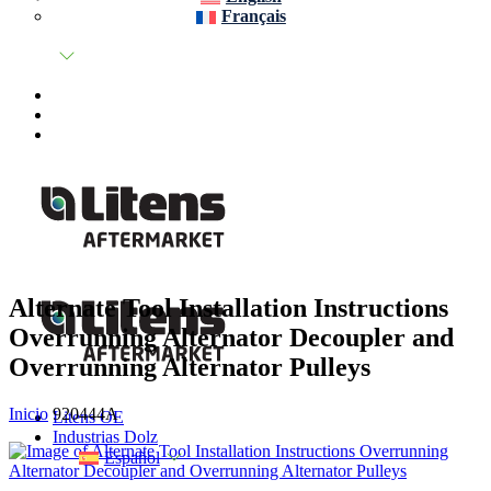
Français
Alternate Tool Installation Instructions
Overrunning Alternator Decoupler and
Overrunning Alternator Pulleys
Inicio
920444A
Litens OE
Industrias Dolz
Español