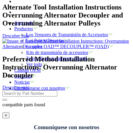
Alternate Tool Installation Instructions
Overrunning Alternator Decoupler and
Overrunning Alternator Pulleys
Acerca de
Productos
Los Tensores de Transmisión de Accesorios
Descubre más
Las Poleas Tensoras
La polea OAD™ DECOUPLER™ (OAD)
Kits de transmisión de accesorios
Preferred Method Installation
Tensor de accionamiento híbrido
Ver todo
Instructions: Overrunning Alternator
Calidad OEM
Decoupler
Recursos
Noticias
Descubre más
Comuníquese con nosotros
compatible parts found
×
Comuníquese con nosotros