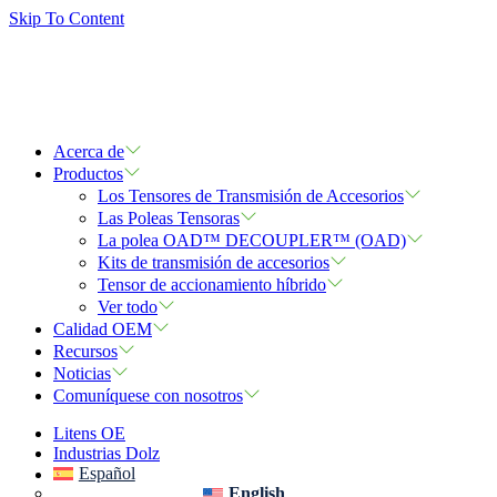
Skip To Content
Acerca de
Productos
Los Tensores de Transmisión de Accesorios
Las Poleas Tensoras
La polea OAD™ DECOUPLER™ (OAD)
Kits de transmisión de accesorios
Tensor de accionamiento híbrido
Ver todo
Calidad OEM
Recursos
Noticias
Comuníquese con nosotros
Litens OE
Industrias Dolz
Español
English