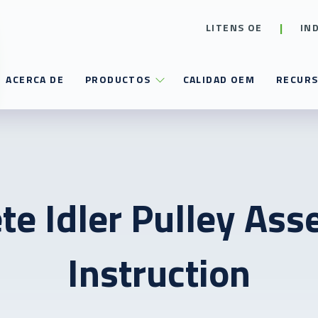
LITENS OE
IN
ACERCA DE
PRODUCTOS
CALIDAD OEM
RECUR
te Idler Pulley Ass
Instruction