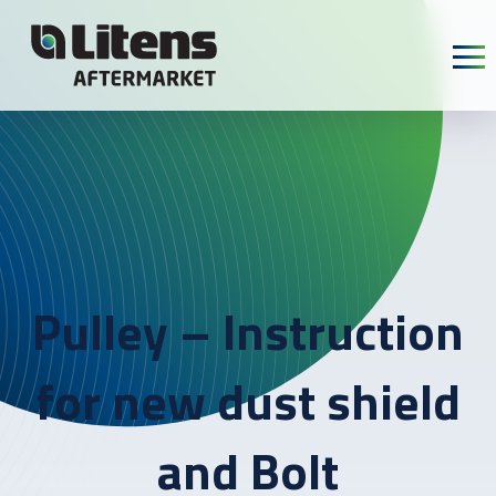
Skip To Content
Pulley – Instruction
for new dust shield
and Bolt