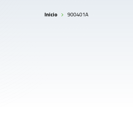
Inicio
900401A